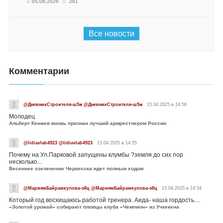
05.08.2026
261
Все новости
Комментарии
@ДневникСтроителя-ш5ж @ДневникСтроителя-ш5ж
15.04.2025 в 14:56
Молодец
Альберт Кенжев вновь признан лучший армрестлером России
@lidiavlab4923 @lidiavlab4923
15.04.2025 в 14:55
Почему на Ул.Парковой запущены клумбы ?земля до сих пор
несколько...
Весеннее озеленение Черкесска идет полным ходом
@МариямБайрамкулова-э8ц @МариямБайрамкулова-э8ц
15.04.2025 в 14:54
Который год восхищаюсь работой тренера. Аида- наша гордость....
«Золотой урожай» собирают пловцы клуба «Чемпион» из Учкекена