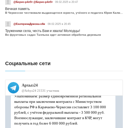
@Борис-р4л5т @Борис-р4л5т
09.02.2025 в 20:47
Вечная память
В Черкесске чествовали выдающегося юриста, учёного и педагога Юрия Калмыкова
@ЕкатеринаДумова-о8и
09.02.2025 в 20:45
Труженики села, честь Вам и хвала! Молодцы!
Во фруктовых садах Таллыка идет активная обработка деревьев
Социальные сети