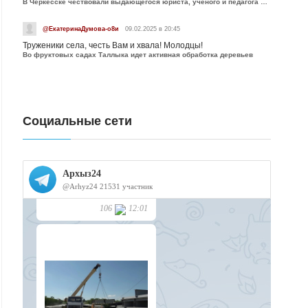
В Черкесске чествовали выдающегося юриста, учёного и педагога Юрия Калмыкова
@ЕкатеринаДумова-о8и
09.02.2025 в 20:45
Труженики села, честь Вам и хвала! Молодцы!
Во фруктовых садах Таллыка идет активная обработка деревьев
Социальные сети