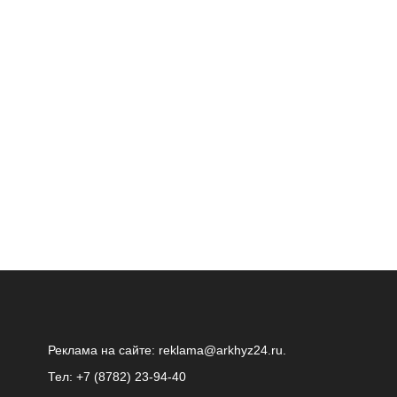
Реклама на сайте:
reklama@arkhyz24.ru
.
Тел: +7 (8782) 23‑94‑40