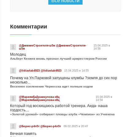
Все новости
Комментарии
@ДневникСтроителя-ш5ж @ДневникСтроителя-
15.04.2025 в
ш5ж
14:56
Молодец
Альберт Кенжев вновь признан лучший армрестлером России
@lidiavlab4923 @lidiavlab4923
15.04.2025 в 14:55
Почему на Ул.Парковой запущены клумбы ?земля до сих пор
несколько...
Весеннее озеленение Черкесска идет полным ходом
@МариямБайрамкулова-э8ц
15.04.2025 в
@МариямБайрамкулова-э8ц
14:54
Который год восхищаюсь работой тренера. Аида- наша
гордость....
«Золотой урожай» собирают пловцы клуба «Чемпион» из Учкекена
@Борис-р4л5т @Борис-р4л5т
09.02.2025 в 20:47
Вечная память