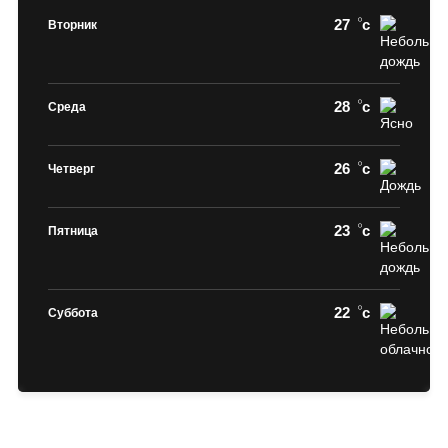
27
c
Вторник
28
c
Среда
26
c
Четверг
23
c
Пятница
22
c
Суббота