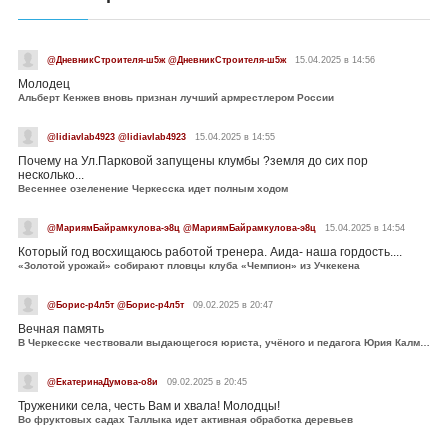
@ДневникСтроителя-ш5ж @ДневникСтроителя-ш5ж
15.04.2025 в 14:56
Молодец
Альберт Кенжев вновь признан лучший армрестлером России
@lidiavlab4923 @lidiavlab4923
15.04.2025 в 14:55
Почему на Ул.Парковой запущены клумбы ?земля до сих пор
несколько...
Весеннее озеленение Черкесска идет полным ходом
@МариямБайрамкулова-э8ц @МариямБайрамкулова-э8ц
15.04.2025 в 14:54
Который год восхищаюсь работой тренера. Аида- наша гордость....
«Золотой урожай» собирают пловцы клуба «Чемпион» из Учкекена
@Борис-р4л5т @Борис-р4л5т
09.02.2025 в 20:47
Вечная память
В Черкесске чествовали выдающегося юриста, учёного и педагога Юрия Калмыкова
@ЕкатеринаДумова-о8и
09.02.2025 в 20:45
Труженики села, честь Вам и хвала! Молодцы!
Во фруктовых садах Таллыка идет активная обработка деревьев