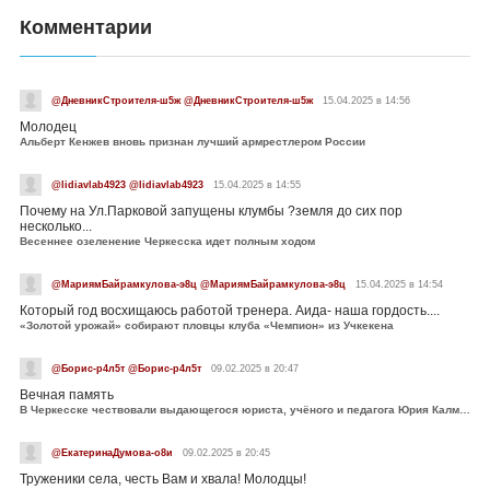
Комментарии
@ДневникСтроителя-ш5ж @ДневникСтроителя-ш5ж
15.04.2025 в 14:56
Молодец
Альберт Кенжев вновь признан лучший армрестлером России
@lidiavlab4923 @lidiavlab4923
15.04.2025 в 14:55
Почему на Ул.Парковой запущены клумбы ?земля до сих пор
несколько...
Весеннее озеленение Черкесска идет полным ходом
@МариямБайрамкулова-э8ц @МариямБайрамкулова-э8ц
15.04.2025 в 14:54
Который год восхищаюсь работой тренера. Аида- наша гордость....
«Золотой урожай» собирают пловцы клуба «Чемпион» из Учкекена
@Борис-р4л5т @Борис-р4л5т
09.02.2025 в 20:47
Вечная память
В Черкесске чествовали выдающегося юриста, учёного и педагога Юрия Калмыкова
@ЕкатеринаДумова-о8и
09.02.2025 в 20:45
Труженики села, честь Вам и хвала! Молодцы!