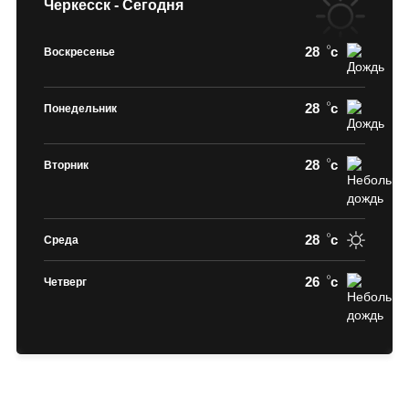
Черкесск - Сегодня
28
c
Воскресенье
28
c
Понедельник
28
c
Вторник
28
c
Среда
26
c
Четверг