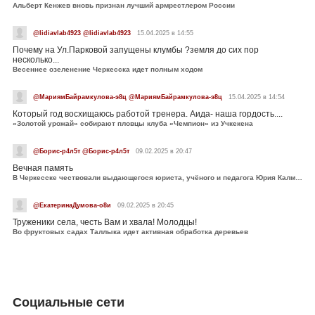
Альберт Кенжев вновь признан лучший армрестлером России
@lidiavlab4923 @lidiavlab4923
15.04.2025 в 14:55
Почему на Ул.Парковой запущены клумбы ?земля до сих пор
несколько...
Весеннее озеленение Черкесска идет полным ходом
@МариямБайрамкулова-э8ц @МариямБайрамкулова-э8ц
15.04.2025 в 14:54
Который год восхищаюсь работой тренера. Аида- наша гордость....
«Золотой урожай» собирают пловцы клуба «Чемпион» из Учкекена
@Борис-р4л5т @Борис-р4л5т
09.02.2025 в 20:47
Вечная память
В Черкесске чествовали выдающегося юриста, учёного и педагога Юрия Калмыкова
@ЕкатеринаДумова-о8и
09.02.2025 в 20:45
Труженики села, честь Вам и хвала! Молодцы!
Во фруктовых садах Таллыка идет активная обработка деревьев
Социальные сети