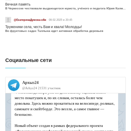
Вечная память
В Черкесске чествовали выдающегося юриста, учёного и педагога Юрия Калмыкова
@ЕкатеринаДумова-о8и
09.02.2025 в 20:45
Труженики села, честь Вам и хвала! Молодцы!
Во фруктовых садах Таллыка идет активная обработка деревьев
Социальные сети