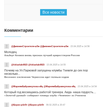
Все новости
Комментарии
@ДневникСтроителя-ш5ж @ДневникСтроителя-ш5ж
15.04.2025 в 14:56
Молодец
Альберт Кенжев вновь признан лучший армрестлером России
@lidiavlab4923 @lidiavlab4923
15.04.2025 в 14:55
Почему на Ул.Парковой запущены клумбы ?земля до сих пор
несколько...
Весеннее озеленение Черкесска идет полным ходом
@МариямБайрамкулова-э8ц @МариямБайрамкулова-э8ц
15.04.2025 в 14:54
Который год восхищаюсь работой тренера. Аида- наша гордость....
«Золотой урожай» собирают пловцы клуба «Чемпион» из Учкекена
@Борис-р4л5т @Борис-р4л5т
09.02.2025 в 20:47