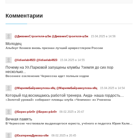
Комментарии
@ДневникСтроителя-ш5ж @ДневникСтроителя-ш5ж
15.04.2025 в 14:56
Молодец
Альберт Кенжев вновь признан лучший армрестлером России
@lidiavlab4923 @lidiavlab4923
15.04.2025 в 14:55
Почему на Ул.Парковой запущены клумбы ?земля до сих пор
несколько...
Весеннее озеленение Черкесска идет полным ходом
@МариямБайрамкулова-э8ц @МариямБайрамкулова-э8ц
15.04.2025 в 14:54
Который год восхищаюсь работой тренера. Аида- наша гордость....
«Золотой урожай» собирают пловцы клуба «Чемпион» из Учкекена
@Борис-р4л5т @Борис-р4л5т
09.02.2025 в 20:47
Вечная память
В Черкесске чествовали выдающегося юриста, учёного и педагога Юрия Калмыкова
@ЕкатеринаДумова-о8и
09.02.2025 в 20:45