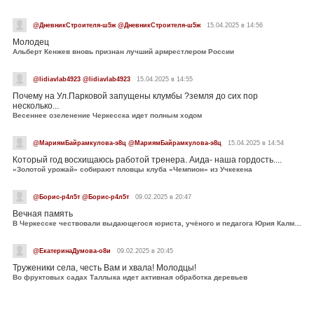
@ДневникСтроителя-ш5ж @ДневникСтроителя-ш5ж
15.04.2025 в 14:56
Молодец
Альберт Кенжев вновь признан лучший армрестлером России
@lidiavlab4923 @lidiavlab4923
15.04.2025 в 14:55
Почему на Ул.Парковой запущены клумбы ?земля до сих пор
несколько...
Весеннее озеленение Черкесска идет полным ходом
@МариямБайрамкулова-э8ц @МариямБайрамкулова-э8ц
15.04.2025 в 14:54
Который год восхищаюсь работой тренера. Аида- наша гордость....
«Золотой урожай» собирают пловцы клуба «Чемпион» из Учкекена
@Борис-р4л5т @Борис-р4л5т
09.02.2025 в 20:47
Вечная память
В Черкесске чествовали выдающегося юриста, учёного и педагога Юрия Калмыкова
@ЕкатеринаДумова-о8и
09.02.2025 в 20:45
Труженики села, честь Вам и хвала! Молодцы!
Во фруктовых садах Таллыка идет активная обработка деревьев