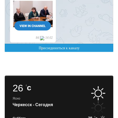
26
c
Ясно
Черкесск - Сегодня