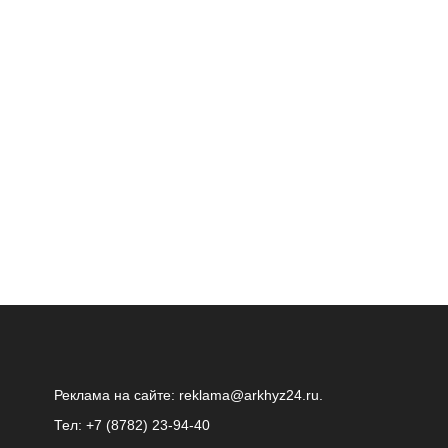
Реклама на сайте:
reklama@arkhyz24.ru
.
Тел: +7 (8782) 23‑94‑40