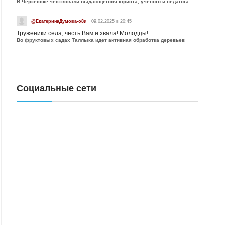
В Черкесске чествовали выдающегося юриста, учёного и педагога Юрия Калмыкова
@ЕкатеринаДумова-о8и
09.02.2025 в 20:45
Труженики села, честь Вам и хвала! Молодцы!
Во фруктовых садах Таллыка идет активная обработка деревьев
Социальные сети