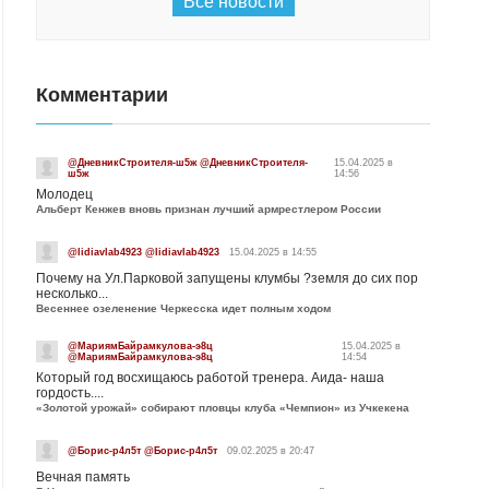
Все новости
Комментарии
@ДневникСтроителя-ш5ж @ДневникСтроителя-
15.04.2025 в
ш5ж
14:56
Молодец
Альберт Кенжев вновь признан лучший армрестлером России
@lidiavlab4923 @lidiavlab4923
15.04.2025 в 14:55
Почему на Ул.Парковой запущены клумбы ?земля до сих пор
несколько...
Весеннее озеленение Черкесска идет полным ходом
@МариямБайрамкулова-э8ц
15.04.2025 в
@МариямБайрамкулова-э8ц
14:54
Который год восхищаюсь работой тренера. Аида- наша
гордость....
«Золотой урожай» собирают пловцы клуба «Чемпион» из Учкекена
@Борис-р4л5т @Борис-р4л5т
09.02.2025 в 20:47
Вечная память