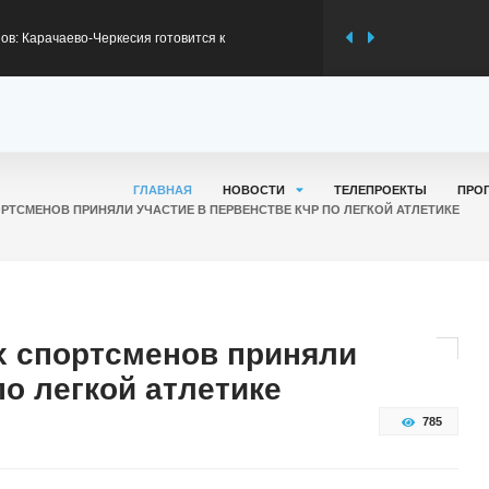
в: Карачаево-Черкесия готовится к
ьному сезону
жителей КЧР приняли участие в программах
первом полугодии 2026 года
я модернизация федеральной трассы А-156 на
ГЛАВНАЯ
НОВОСТИ
ТЕЛЕПРОЕКТЫ
ПРО
РТСМЕНОВ ПРИНЯЛИ УЧАСТИЕ В ПЕРВЕНСТВЕ КЧР ПО ЛЕГКОЙ АТЛЕТИКЕ
оникская
риветствием к участникам Всероссийского
та
 об отправке партии груза поддержки
х спортсменов приняли
о легкой атлетике
 КЧР
785