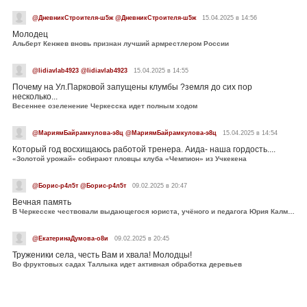
@ДневникСтроителя-ш5ж @ДневникСтроителя-ш5ж
15.04.2025 в 14:56
Молодец
Альберт Кенжев вновь признан лучший армрестлером России
@lidiavlab4923 @lidiavlab4923
15.04.2025 в 14:55
Почему на Ул.Парковой запущены клумбы ?земля до сих пор
несколько...
Весеннее озеленение Черкесска идет полным ходом
@МариямБайрамкулова-э8ц @МариямБайрамкулова-э8ц
15.04.2025 в 14:54
Который год восхищаюсь работой тренера. Аида- наша гордость....
«Золотой урожай» собирают пловцы клуба «Чемпион» из Учкекена
@Борис-р4л5т @Борис-р4л5т
09.02.2025 в 20:47
Вечная память
В Черкесске чествовали выдающегося юриста, учёного и педагога Юрия Калмыкова
@ЕкатеринаДумова-о8и
09.02.2025 в 20:45
Труженики села, честь Вам и хвала! Молодцы!
Во фруктовых садах Таллыка идет активная обработка деревьев