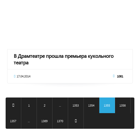
В Драмтеатре прошла премьера кукольного
театра
17.04.2014
1061
1
2
...
1353
1354
1355
1356
1357
...
1369
1370