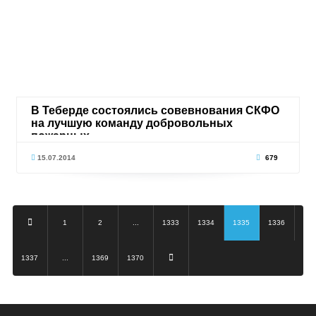
В Теберде состоялись совевнования СКФО
на лучшую команду добровольных
пожарных
15.07.2014
679
1
2
...
1333
1334
1335
1336
1337
...
1369
1370