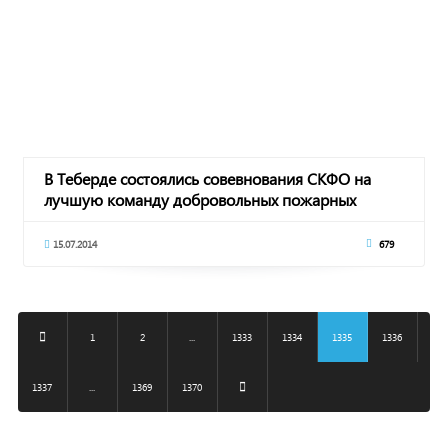
В Теберде состоялись совевнования СКФО на
лучшую команду добровольных пожарных
15.07.2014
679
1
2
...
1333
1334
1335
1336
1337
...
1369
1370