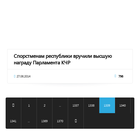
Спорстменам республики вручили высшую
награду Парламента КЧР
27.06.2014
796
1
2
...
1337
1338
1339
1340
1341
...
1369
1370