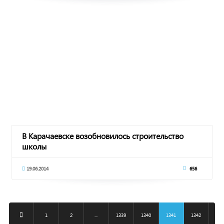
В Карачаевске возобновилось строительство
школы
19.06.2014
656
1
2
...
1339
1340
1341
1342