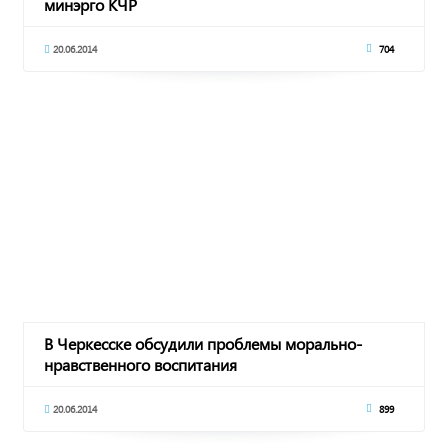
минэрго КЧР
20.06.2014
704
В Черкесске обсудили проблемы морально-
нравственного воспитания
20.06.2014
899