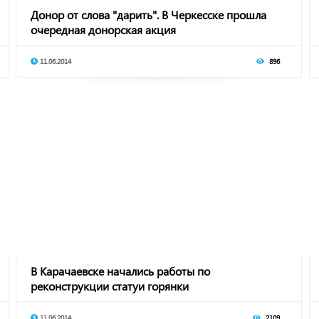
Донор от слова "дарить". В Черкесске прошла
очередная донорская акция
11.06.2014
896
В Карачаевске начались работы по
реконструкции статуи горянки
11.06.2014
2109