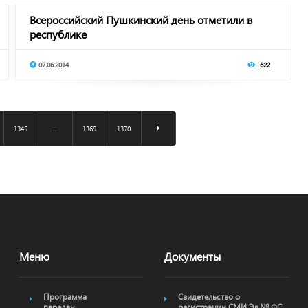
Всероссийский Пушкинский день отметили в
республике
07.06.2014
622
1345
...
1369
1370
Меню
Документы
Программа
Свидетельство о
передач
регистрации СМИ Эл № ФС