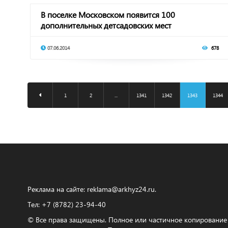
В поселке Московском появится 100
дополнительных детсадовских мест
07.06.2014
678
1
2
...
1341
1342
1343
1344
Реклама на сайте:
reklama@arkhyz24.ru
.
Тел: +7 (8782) 23‑94‑40
© Все права защищены. Полное или частичное копирование