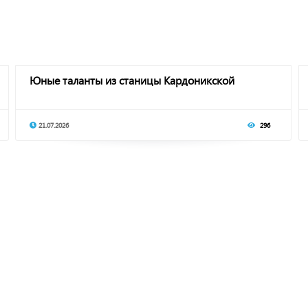
Юные таланты из станицы Кардоникской
21.07.2026
296