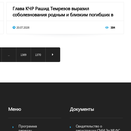
Глава КЧР Рашид Темрезов выразил
соболезнования родным и близким погибших в
Шебекино
20.07.2026
384
...
1369
1370
Меню
Документы
Программа
Свидетельство о
передач
регистрации СМИ Эл № ФС