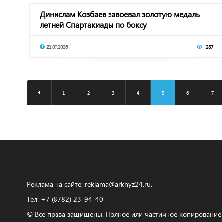
Динислам Козбаев завоевал золотую медаль
летней Спартакиады по боксу
21.07.2026
287
1
2
3
4
5
6
7
Реклама на сайте:
reklama@arkhyz24.ru
.
Тел: +7 (8782) 23‑94‑40
© Все права защищены. Полное или частичное копирование