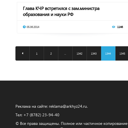
Глава КЧР встретился с зам.министра
образования и науки РФ
05.06.2014
1146
1
2
...
1342
1343
1344
1345
Реклама на сайте:
reklama@arkhyz24.ru
.
Тел: +7 (8782) 23‑94‑40
© Все права защищены. Полное или частичное копирование