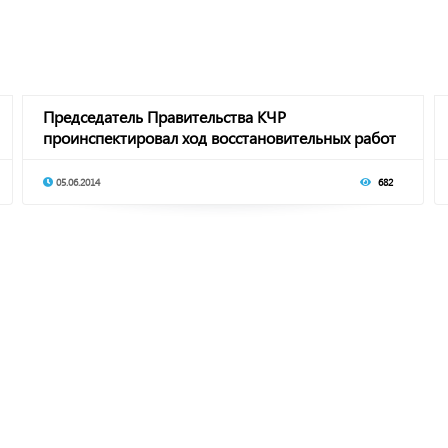
Председатель Правительства КЧР
проинспектировал ход восстановительных работ
в Урупском рай
05.06.2014
682