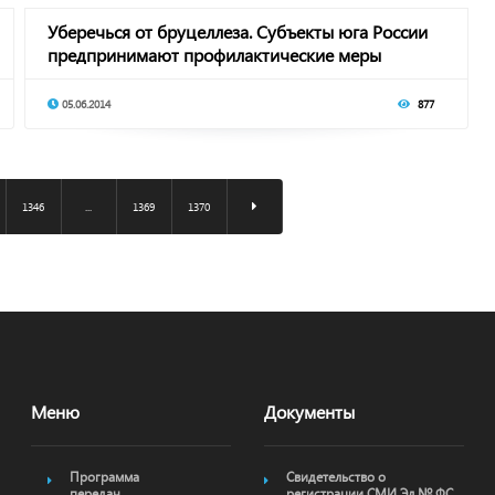
Уберечься от бруцеллеза. Субъекты юга России
предпринимают профилактические меры
05.06.2014
877
1346
...
1369
1370
Меню
Документы
Программа
Свидетельство о
передач
регистрации СМИ Эл № ФС