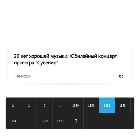
20 лет хорошей музыки. Юбилейный концерт
оркестра "Сувенир"
30.04.2014
910
1
2
...
1350
1351
1352
1353
1354
...
1369
1370