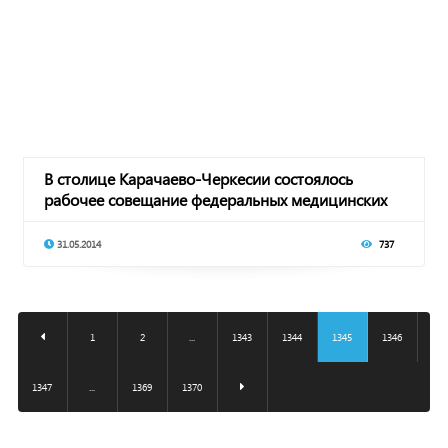
В столице Карачаево-Черкесии состоялось
рабочее совещание федеральных медицинских
учрежден
31.05.2014
737
1
2
...
1343
1344
1345
1346
1347
...
1369
1370