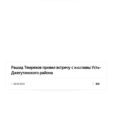
Рашид Темрезов провел встречу с и.о.главы Усть-
Джегутинского района
28.05.2014
820