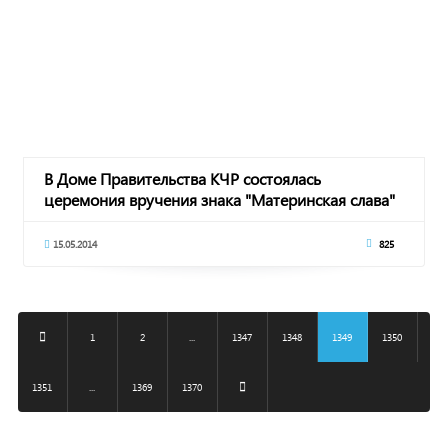
В Доме Правительства КЧР состоялась
церемония вручения знака "Материнская слава"
15.05.2014
825
1
2
...
1347
1348
1349
1350
1351
...
1369
1370