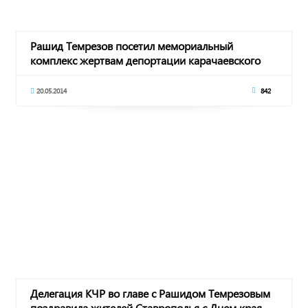
Рашид Темрезов посетил мемориальный
комплекс жертвам депортации карачаевского
народа
20.05.2014
842
Делегация КЧР во главе с Рашидом Темрезовым
поздравила жителей Ставрополья с Днем края