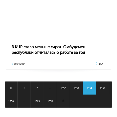
В КЧР стало меньше сирот. Омбудсмен
республики отчиталась о работе за год
19.04.2014
957
1
2
...
1352
1353
1354
1355
1356
...
1369
1370