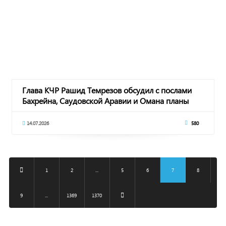
Глава КЧР Рашид Темрезов обсудил с послами
Бахрейна, Саудовской Аравии и Омана планы
дальн
14.07.2026
580
1
2
...
5
6
7
8
9
...
1369
1370