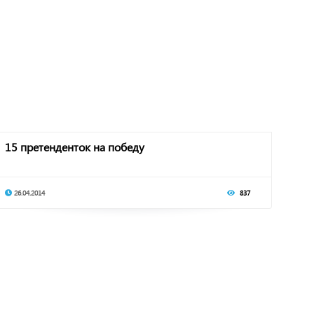
15 претенденток на победу
26.04.2014
837