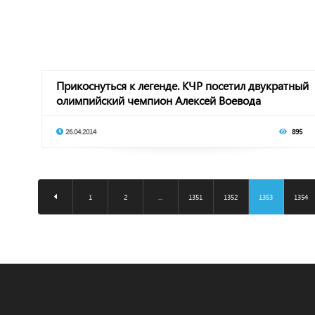
Прикоснуться к легенде. КЧР посетил двукратный
олимпийский чемпион Алексей Воевода
26.04.2014
895
1
2
...
1351
1352
1353
1354