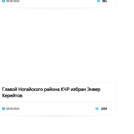
26.04.2014
881
Главой Ногайского района КЧР избран Энвер
Керейтов
26.04.2014
1534