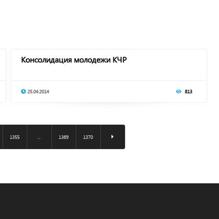
Консолидация молодежи КЧР
25.04.2014
813
1355
...
1369
1370