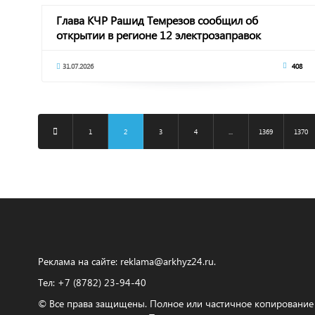
Глава КЧР Рашид Темрезов сообщил об
открытии в регионе 12 электрозаправок
31.07.2026
408
1
2
3
4
...
1369
1370
Реклама на сайте:
reklama@arkhyz24.ru
.
Тел: +7 (8782) 23‑94‑40
© Все права защищены. Полное или частичное копирование