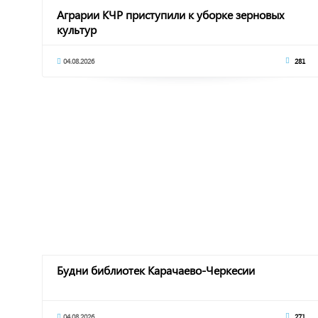
Аграрии КЧР приступили к уборке зерновых
культур
04.08.2026
281
Будни библиотек Карачаево-Черкесии
04.08.2026
271