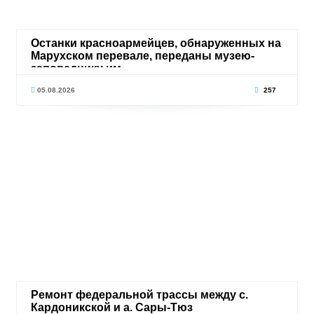
Останки красноармейцев, обнаруженных на
Марухском перевале, переданы музею-
заповеднику им.
05.08.2026
257
Ремонт федеральной трассы между с.
Кардоникской и а. Сары-Тюз