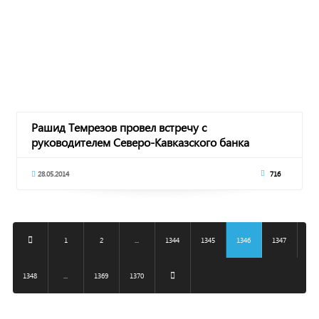
Рашид Темрезов провел встречу с
руководителем Северо-Кавказского банка
Сбербанка России
28.05.2014
716
1
2
...
1344
1345
1346
1347
1348
...
1369
1370