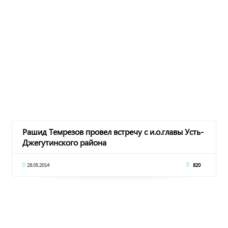
Рашид Темрезов провел встречу с и.о.главы Усть-
Джегутинского района
28.05.2014
820