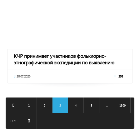
КЧР принимает участников фольклорно-
этнографической экспедиции по выявлению
объектов немат
28.07.2026
293
1
2
3
4
5
...
1369
1370