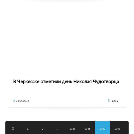
В Черкесске отметили день Николая Чудотворца
23.05.2014
1235
1
2
...
1345
1346
1347
1348