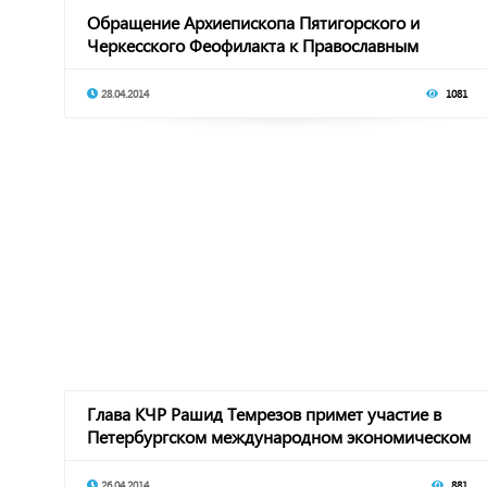
Обращение Архиепископа Пятигорского и
Черкесского Феофилакта к Православным
верующим респу
28.04.2014
1081
Глава КЧР Рашид Темрезов примет участие в
Петербургском международном экономическом
форуме
26.04.2014
881