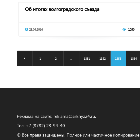
Об итогах волгоградского съезда
25.04.2014
1050
1
2
...
1351
1352
1353
1354
Реклама на сайте:
reklama@arkhyz24.ru
.
Тел: +7 (8782) 23‑94‑40
© Все права защищены. Полное или частичное копирование