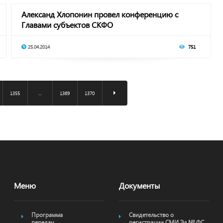
Александ Хлопонин провел конференцию с
Главами субъектов СКФО
25.04.2014
751
1355
...
1369
1370
Меню
Документы
Программа
Свидетельство о
передач
регистрации СМИ Эл № ФС