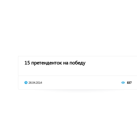
15 претенденток на победу
26.04.2014
837