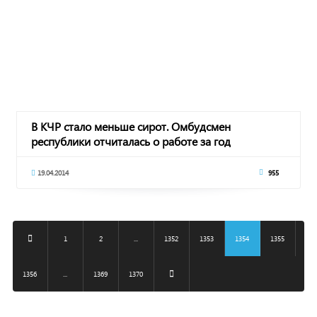
В КЧР стало меньше сирот. Омбудсмен
республики отчиталась о работе за год
19.04.2014
955
1
2
...
1352
1353
1354
1355
1356
...
1369
1370