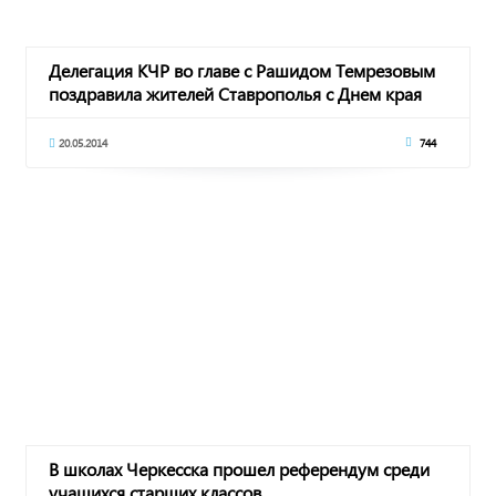
Делегация КЧР во главе с Рашидом Темрезовым
поздравила жителей Ставрополья с Днем края
20.05.2014
744
В школах Черкесска прошел референдум среди
учащихся старших классов