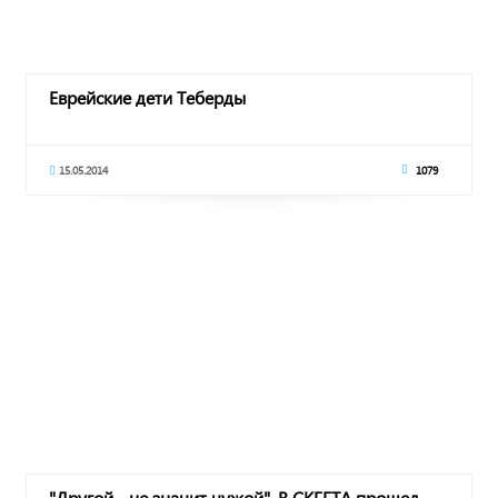
Еврейские дети Теберды
15.05.2014
1079
"Другой - не значит чужой". В СКГГТА прошел