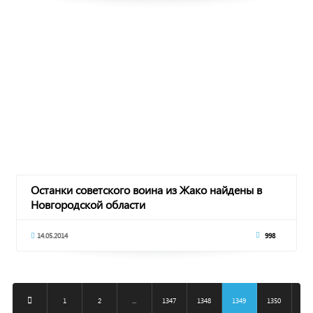
Останки советского воина из Жако найдены в
Новгородской области
14.05.2014
998
1
2
...
1347
1348
1349
1350