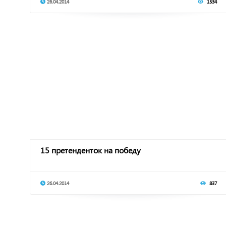
26.04.2014
1534
15 претенденток на победу
26.04.2014
837