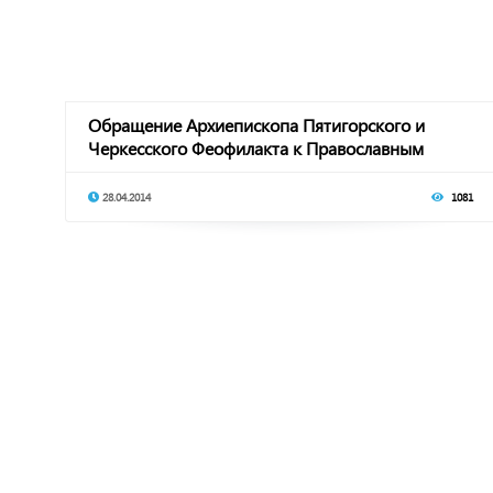
Обращение Архиепископа Пятигорского и
Черкесского Феофилакта к Православным
верующим респу
28.04.2014
1081