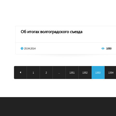
Об итогах волгоградского съезда
25.04.2014
1050
1
2
...
1351
1352
1353
1354