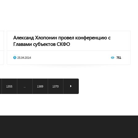
Александ Хлопонин провел конференцию с
Главами субъектов СКФО
25.04.2014
751
1355
...
1369
1370