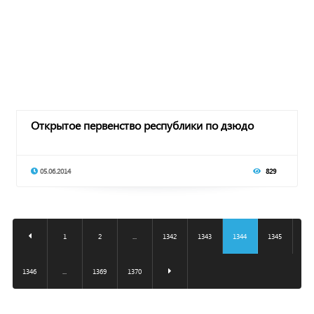
Открытое первенство республики по дзюдо
05.06.2014
829
1
2
...
1342
1343
1344
1345
1346
...
1369
1370