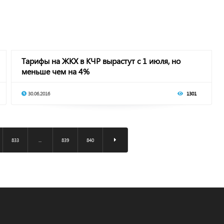
Тарифы на ЖКХ в КЧР вырастут с 1 июля, но
меньше чем на 4%
30.06.2016
1301
833
...
839
840