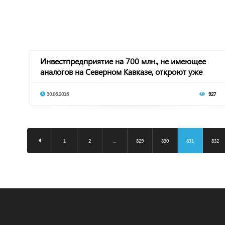
Инвестпредприятие на 700 млн., не имеющее
аналогов на Северном Кавказе, откроют уже
осенью
30.06.2016
927
1
2
...
829
830
831
832