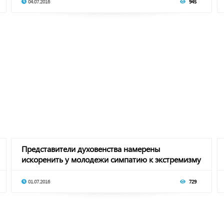
04.07.2016
945
Представители духовенства намерены
искоренить у молодежи симпатию к экстремизму
01.07.2016
729