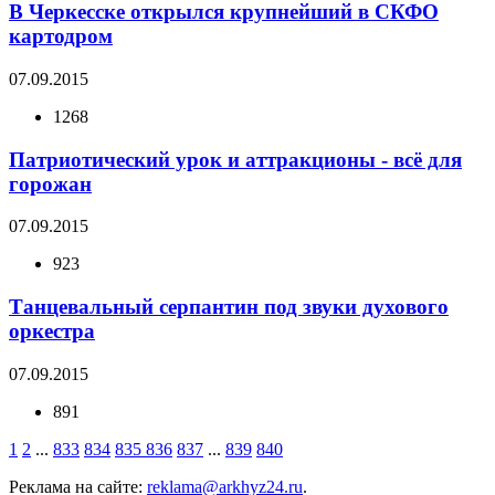
В Черкесске открылся крупнейший в СКФО
картодром
07.09.2015
1268
Патриотический урок и аттракционы - всё для
горожан
07.09.2015
923
Танцевальный серпантин под звуки духового
оркестра
07.09.2015
891
1
2
...
833
834
835
836
837
...
839
840
Реклама на сайте:
reklama@arkhyz24.ru
.