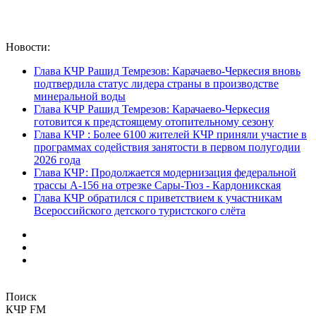
Новости:
Глава КЧР Рашид Темрезов: Карачаево-Черкесия вновь
подтвердила статус лидера страны в производстве
минеральной воды
Глава КЧР Рашид Темрезов: Карачаево-Черкесия
готовится к предстоящему отопительному сезону
Глава КЧР : Более 6100 жителей КЧР приняли участие в
программах содействия занятости в первом полугодии
2026 года
Глава КЧР: Продолжается модернизация федеральной
трассы А-156 на отрезке Сары-Тюз - Кардоникская
Глава КЧР обратился с приветствием к участникам
Всероссийского детского туристского слёта
Поиск
КЧР FM