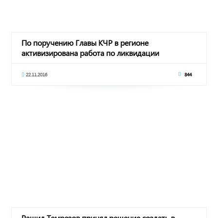
По поручению Главы КЧР в регионе
активизирована работа по ликвидации
последствий ураганног
22.11.2016
844
Рашид Темрезов принял решение создать в