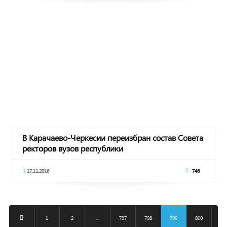
В Карачаево-Черкесии переизбран состав Совета
ректоров вузов республики
17.11.2016
746
1
2
...
797
798
799
800