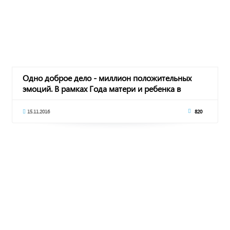
Одно доброе дело - миллион положительных
эмоций. В рамках Года матери и ребенка в
Черкесском городском доме ребенка прошла
акция "День добрых дел"
15.11.2016
820