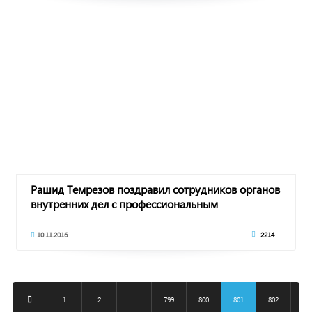
Рашид Темрезов поздравил сотрудников органов
внутренних дел с профессиональным
праздником
10.11.2016
2214
1
2
...
799
800
801
802