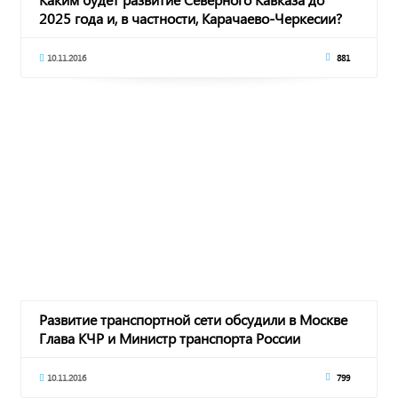
2025 года и, в частности, Карачаево-Черкесии?
Рашид Темрезов обсудил ряд значимых для
региона вопросов с Александром Хлопониным
10.11.2016
881
Развитие транспортной сети обсудили в Москве
Глава КЧР и Министр транспорта России
10.11.2016
799