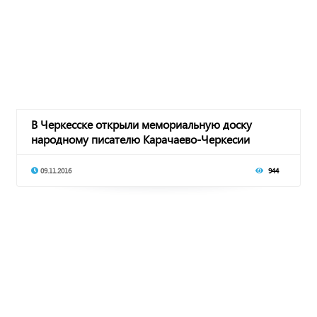
В Черкесске открыли мемориальную доску
народному писателю Карачаево-Черкесии
Бемурзе Тхайц
09.11.2016
944