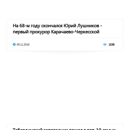
На 68-м году скончался Юрий Лушников -
первый прокурор Карачаево-Черкесской
республики
09.11.2016
1536
Тебердинский заповедник вошел в топ-10 самых