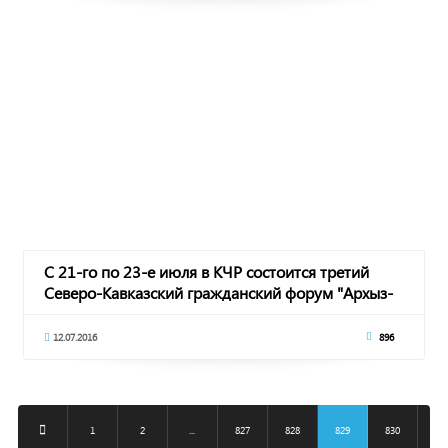
С 21-го по 23-е июля в КЧР состоится третий
Северо-Кавказский гражданский форум "Архыз-
XXI
12.07.2016
896
1
2
...
827
828
829
830