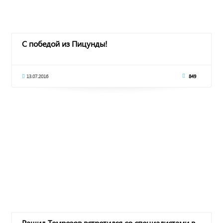
С победой из Пицунды!
13.07.2016
849
Рашид Темрезов встретился со специалистами в