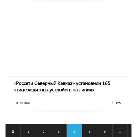
«Россети Северный Кавказ» установили 165
птицезащитных устройств на линиях
электропередачи
03.07.2026
285
1
2
3
4
5
6
...