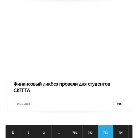
Финансовый ликбез провели для студентов
СКГГТА
14.12.2016
896
1
2
...
791
792
793
794