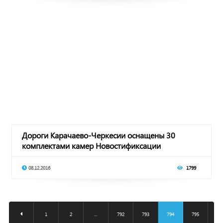
Дороги Карачаево-Черкесии оснащены 30
комплектами камер Новостификсации
08.12.2016
1799
1
2
...
792
793
794
795