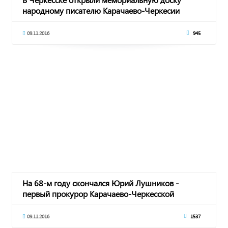
народному писателю Карачаево-Черкесии
Бемурзе Тхайц
09.11.2016
945
На 68-м году скончался Юрий Лушников -
первый прокурор Карачаево-Черкесской
республики
09.11.2016
1537