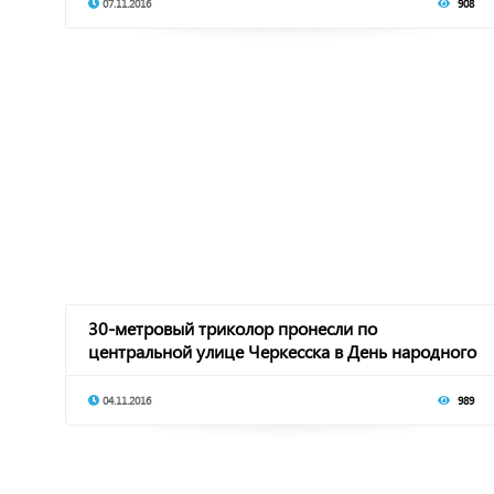
07.11.2016
908
30-метровый триколор пронесли по
центральной улице Черкесска в День народного
единства
04.11.2016
989