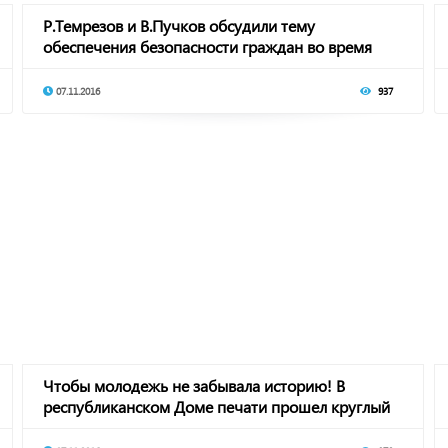
Р.Темрезов и В.Пучков обсудили тему
обеспечения безопасности граждан во время
горнолыжного
07.11.2016
937
Чтобы молодежь не забывала историю! В
республиканском Доме печати прошел круглый
стол на а