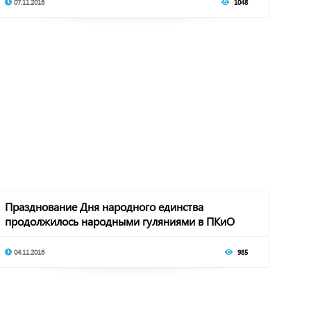
07.11.2016
1048
Празднование Дня народного единства
продолжилось народными гуляниями в ПКиО
"Зеленый остро
04.11.2016
985