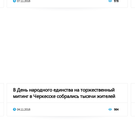
07.11.2016
978
В День народного единства на торжественный
митинг в Черкесске собрались тысячи жителей
рес
04.11.2016
964