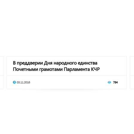
В преддверии Дня народного единства
Почетными грамотами Парламента КЧР
награждены 13 жител
03.11.2016
784