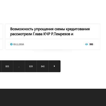
Возможность упрощения схемы кредитования
рассмотрели Глава КЧР Р.Темрезов и
руководитель о
03.11.2016
995
805
...
839
840