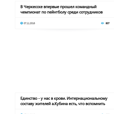
В Черкесске впервые прошел командный
чемпионат по пейнтболу среди сотрудников
органов внут
07.11.2016
807
Единство - у нас в крови. Интернациональному
составу жителей а.Кубина есть, что вспомнить