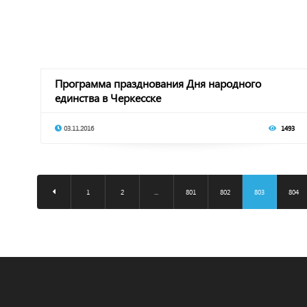
Программа празднования Дня народного
единства в Черкесске
03.11.2016
1493
1
2
...
801
802
803
804