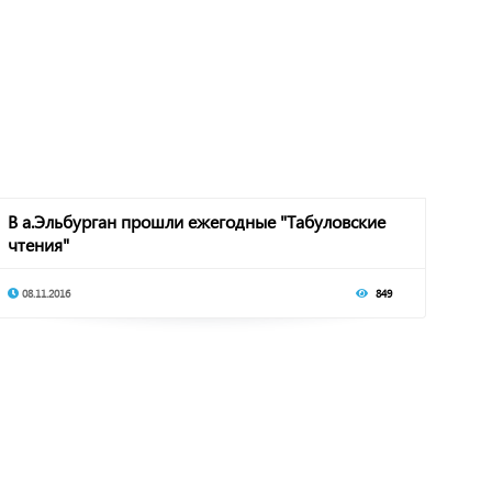
В а.Эльбурган прошли ежегодные "Табуловские
чтения"
08.11.2016
849