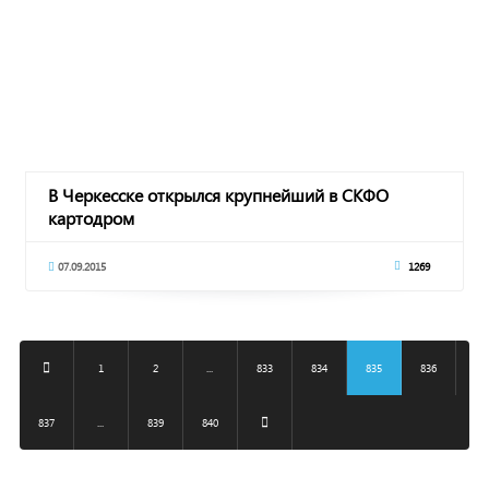
В Черкесске открылся крупнейший в СКФО
картодром
07.09.2015
1269
1
2
...
833
834
835
836
837
...
839
840