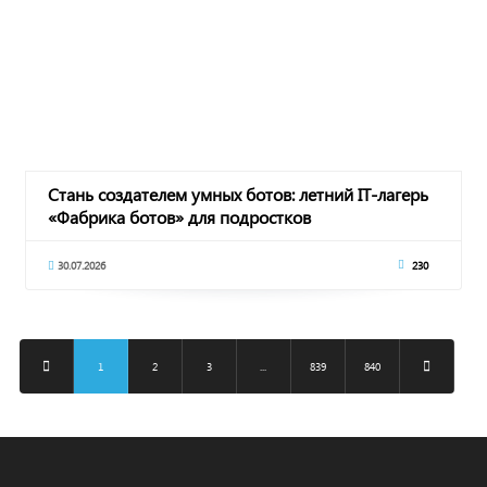
Стань создателем умных ботов: летний IT-лагерь
«Фабрика ботов» для подростков
30.07.2026
230
1
2
3
...
839
840