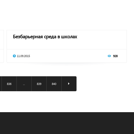
Безбарьерная среда в школах
11.09.2015
928
836
...
839
840