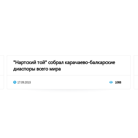
"Нартский той" собрал карачаево-балкарские
диаспоры всего мира
17.09.2015
1068