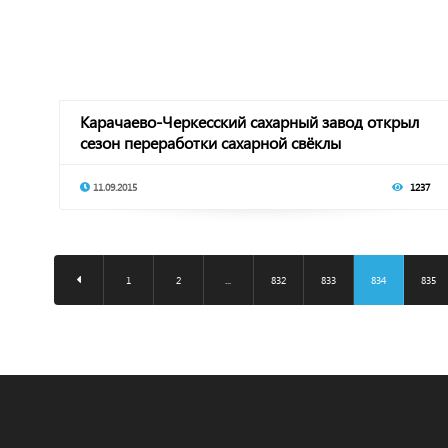
Карачаево-Черкесский сахарный завод открыл
сезон переработки сахарной свёклы
11.09.2015
1237
1
2
...
832
833
834
835